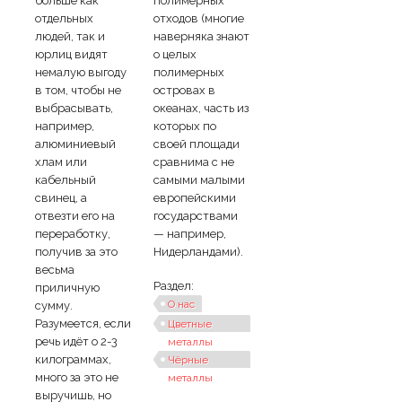
больше как
полимерных
отдельных
отходов (многие
людей, так и
наверняка знают
юрлиц видят
о целых
немалую выгоду
полимерных
в том, чтобы не
островах в
выбрасывать,
океанах, часть из
например,
которых по
алюминиевый
своей площади
хлам или
сравнима с не
кабельный
самыми малыми
свинец, а
европейскими
отвезти его на
государствами
переработку,
— например,
получив за это
Нидерландами).
весьма
Раздел:
приличную
О нас
сумму.
Разумеется, если
Цветные
речь идёт о 2-3
металлы
килограммах,
Чёрные
много за это не
металлы
выручишь, но