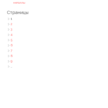
металлы
Страницы
1
2
3
4
5
6
7
8
9
…
следующая ›
последняя »
По всем вопросам - звоните на
+7 (909)
933-99-17
(круглосуточно).
Или приезжайте на пункт приема по адресу: г.