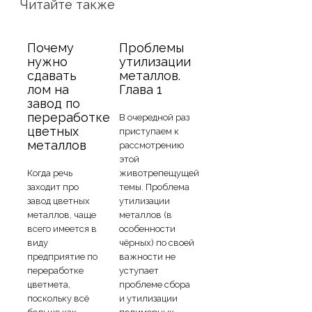
Читайте также
Почему
Проблемы
нужно
утилизации
сдавать
металлов.
лом на
Глава 1
завод по
переработке
В очередной раз
цветных
приступаем к
металлов
рассмотрению
этой
Когда речь
животрепещущей
заходит про
темы. Проблема
завод цветных
утилизации
металлов, чаще
металлов (в
всего имеется в
особенности
виду
чёрных) по своей
предприятие по
важности не
переработке
уступает
цветмета,
проблеме сбора
поскольку всё
и утилизации