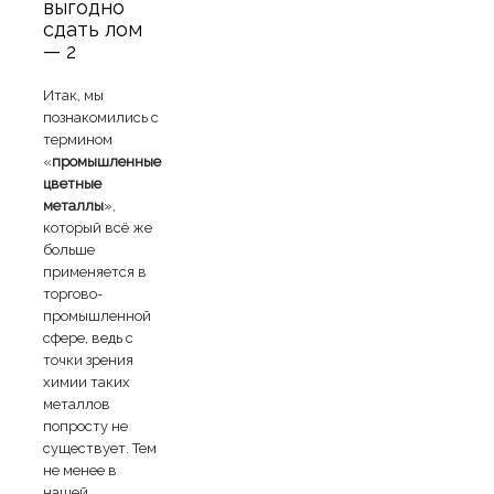
выгодно
сдать лом
— 2
Итак, мы
познакомились с
термином
«
промышленные
цветные
металлы
»,
который всё же
больше
применяется в
торгово-
промышленной
сфере, ведь с
точки зрения
химии таких
металлов
попросту не
существует. Тем
не менее в
нашей