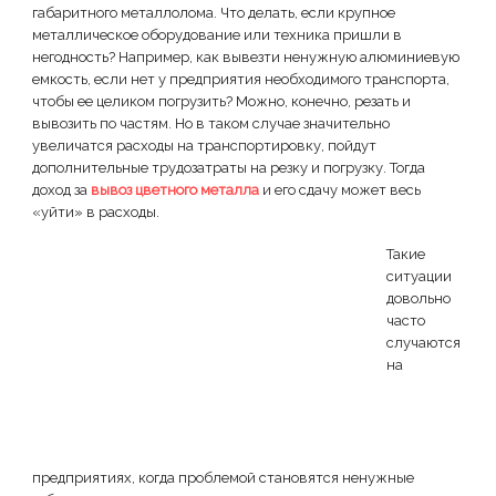
габаритного металлолома. Что делать, если крупное
металлическое оборудование или техника пришли в
негодность? Например, как вывезти ненужную алюминиевую
емкость, если нет у предприятия необходимого транспорта,
чтобы ее целиком погрузить? Можно, конечно, резать и
вывозить по частям. Но в таком случае значительно
увеличатся расходы на транспортировку, пойдут
дополнительные трудозатраты на резку и погрузку. Тогда
доход за
вывоз цветного металла
и его сдачу может весь
«уйти» в расходы.
Такие
ситуации
довольно
часто
случаются
на
предприятиях, когда проблемой становятся ненужные